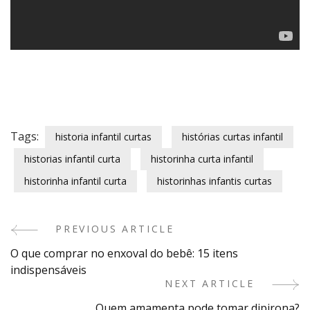
Tags:
historia infantil curtas
histórias curtas infantil
historias infantil curta
historinha curta infantil
historinha infantil curta
historinhas infantis curtas
PREVIOUS ARTICLE
Post
O que comprar no enxoval do bebê: 15 itens
Navigation
indispensáveis
NEXT ARTICLE
Quem amamenta pode tomar dipirona?