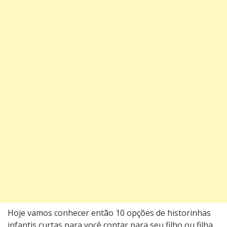
Hojе vamos conhеcеr então 10 opções de historinhas
infantis curtas para você contar para seu filho ou filha