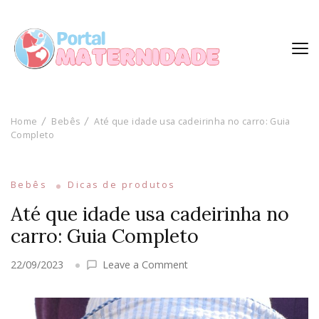
Home
Bebês
Até que idade usa cadeirinha no carro: Guia
Completo
Bebês
Dicas de produtos
Até que idade usa cadeirinha no
carro: Guia Completo
on
22/09/2023
Leave a Comment
Até
que
idade