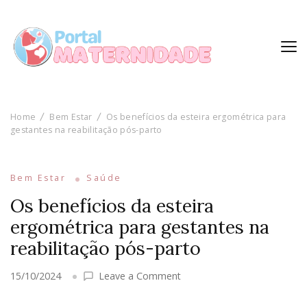
Home
Bem Estar
Os benefícios da esteira ergométrica para
gestantes na reabilitação pós-parto
Bem Estar
Saúde
Os benefícios da esteira
ergométrica para gestantes na
reabilitação pós-parto
on
15/10/2024
Leave a Comment
Os
benefícios