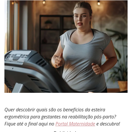
da
esteira
ergométrica
para
gestantes
na
reabilitação
pós-
parto
Quer descobrir quais são os benefícios da esteira
ergométrica para gestantes na reabilitação pós-parto?
Fique até o final aqui no
Portal Maternidade
e descubra!