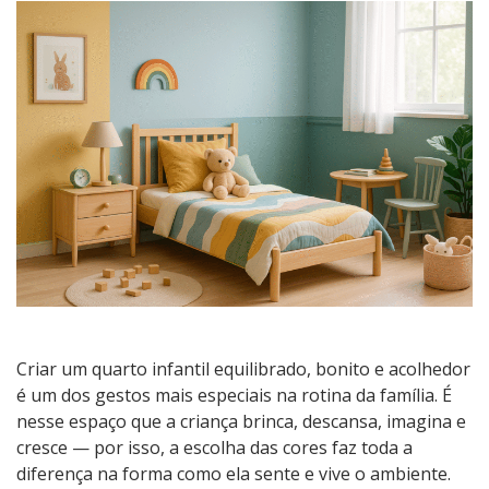
cores
para
o
quarto
infantil:
equilíbrio
entre
diversão
e
tranquilidade
Criar um quarto infantil equilibrado, bonito e acolhedor
é um dos gestos mais especiais na rotina da família. É
nesse espaço que a criança brinca, descansa, imagina e
cresce — por isso, a escolha das cores faz toda a
diferença na forma como ela sente e vive o ambiente.