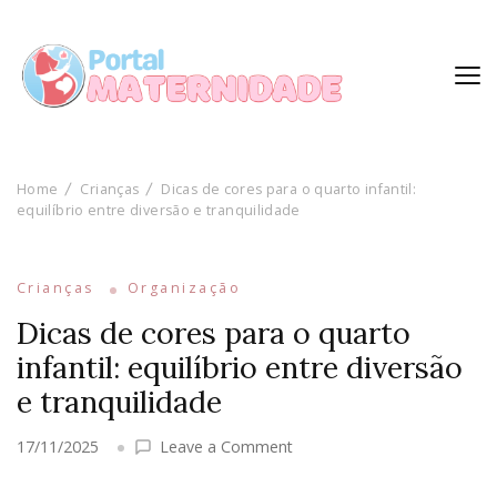
Home
Crianças
Dicas de cores para o quarto infantil:
equilíbrio entre diversão e tranquilidade
Crianças
Organização
Dicas de cores para o quarto
infantil: equilíbrio entre diversão
e tranquilidade
on
17/11/2025
Leave a Comment
Dicas
de