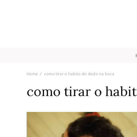
Home
como tirar o habito do dedo na boca
como tirar o habi