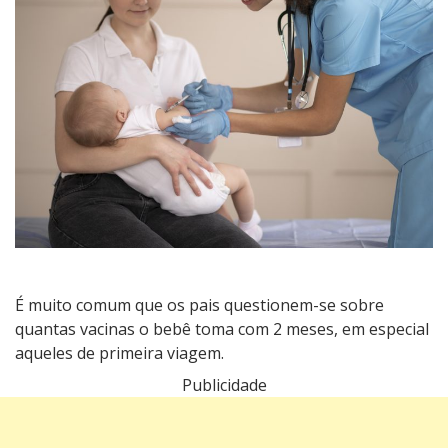
bebê
toma
com
2
meses?
É muito comum que os pais questionem-se sobre
quantas vacinas o bebê toma com 2 meses, em especial
aqueles de primeira viagem.
Publicidade