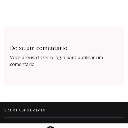
Deixe um comentário
Você precisa fazer o
login
para publicar um
comentário.
Site de Curiosidades
© Copyright 2026
. All Rights Reserved.
Travel Trail | Developed By