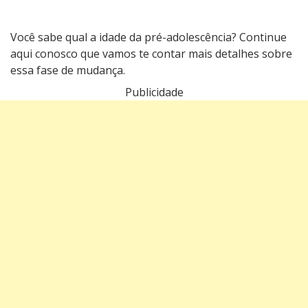
pré-
adolescência?
Você sabe qual a idade da pré-adolescência? Continue
Entenda
aqui conosco que vamos te contar mais detalhes sobre
essa
fase
essa fase de mudança.
de
Publicidade
transição