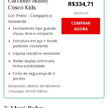
Carrinho Skinny
R$334,71
Cosco Kids
R$359,90
Cor: Preto – Compacto e
resistente
COMPRAR
Fechamento tipo guarda-
AGORA
chuva, leve e compacto
Estrutura em aço + tecido
poliéster resistente
Capota retrátil e removível
Rodas duplas com trava:
ótima estabilidade
Cinto de segurança de 5
pontos
Dimensões: Aberto 92×40×64 cm
/ Fechado 18×16×108 cm