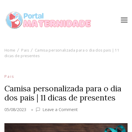
Home
Pais
Camisa personalizada para o dia dos pais | 11
dicas de presentes
Pais
Camisa personalizada para o dia
dos pais | 11 dicas de presentes
on
05/08/2023
Leave a Comment
Camisa
personalizada
para