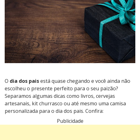
o
dia
dos
pais
|
11
dicas
de
presentes
O
dia dos pais
está quase chegando e você ainda não
escolheu o presente perfeito para o seu paizão?
Separamos algumas dicas como livros, cervejas
artesanais, kit churrasco ou até mesmo uma camisa
personalizada para o dia dos pais. Confira:
Publicidade