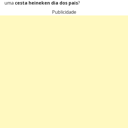
uma
cesta heineken dia dos pais
?
Publicidade