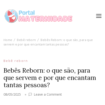
Home
Bebê reborn
Bebês Reborn: o que são, para que
servem e por que encantam tantas pessoas?
Bebê reborn
Bebês Reborn: o que são, para
que servem e por que encantam
tantas pessoas?
on
08/05/2025
Leave a Comment
Bebês
Reborn: