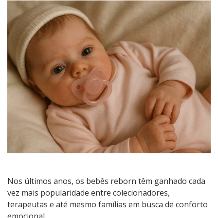
o
que
são,
para
que
servem
e
por
que
encantam
tantas
pessoas?
Nos últimos anos, os bebês reborn têm ganhado cada
vez mais popularidade entre colecionadores,
terapeutas e até mesmo famílias em busca de conforto
emocional.