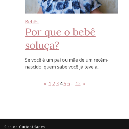
Bebês
Por que o bebê
soluça?
Se você é um pai ou mãe de um recém-
nascido, quem sabe você já teve a…
«
1
2
3
4
5
6
…
12
»
Site de Curiosidades