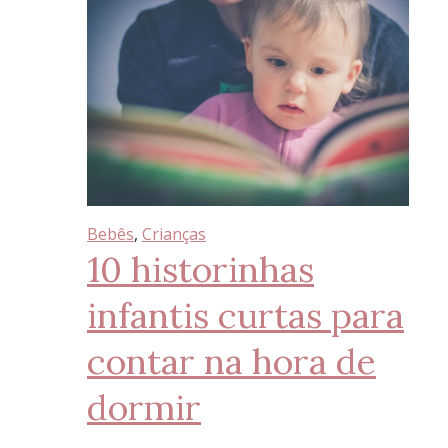
Bebês
, 
Crianças
10 historinhas
infantis curtas para
contar na hora de
dormir